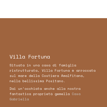
Villa Fortuna
Situata in una casa di famiglia
ristrutturata, Villa Fortuna è arroccata
sul mare della Costiera Amalfitana,
nella bellissima Positano.
Dai un’occhiata anche alla nostra
fantastica proprietà gemella
Casa
Gabriella