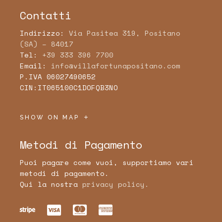
Contatti
Indirizzo:
Via Pasitea 319, Positano
(SA) – 84017
Tel:
+39 333 396 7700
Email:
info@villafortunapositano.com
P.IVA 06027490652
CIN:IT065100C1DOFQB3NO
SHOW ON MAP
Metodi di Pagamento
Puoi pagare come vuoi, supportiamo vari
metodi di pagamento.
Qui la nostra
privacy policy.